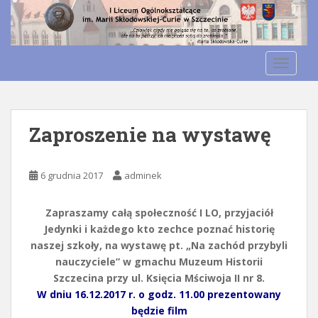
S
k
Otwórz pasek narzędzi
i
p
TOGGLE
t
o
m
a
Zaproszenie na wystawę
i
n
c
6 grudnia 2017
adminek
o
n
Zapraszamy całą społeczność I LO, przyjaciół
t
Jedynki i każdego kto zechce poznać historię
e
naszej szkoły, na wystawę pt. „Na zachód przybyli
n
nauczyciele” w gmachu Muzeum Historii
t
Szczecina przy ul. Księcia Mściwoja II nr 8.
W dniu 16.12.2017 r. o godz. 11.00 prezentowany
będzie film