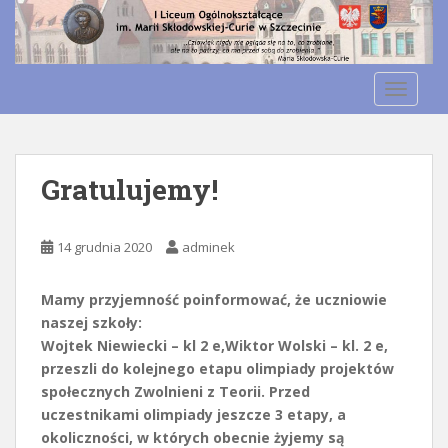
S
k
Otwórz pasek narzędzi
i
p
TOGGLE
t
o
m
a
Gratulujemy!
i
n
c
14 grudnia 2020
adminek
o
n
Mamy przyjemność poinformować, że uczniowie
t
naszej szkoły:
e
Wojtek Niewiecki – kl 2 e,Wiktor Wolski – kl. 2 e,
n
przeszli do kolejnego etapu olimpiady projektów
t
społecznych Zwolnieni z Teorii. Przed
uczestnikami olimpiady jeszcze 3 etapy, a
okoliczności, w których obecnie żyjemy są