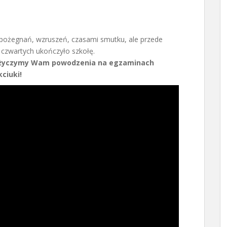
 pożegnań, wzruszeń, czasami smutku, ale przede
 czwartych ukończyło szkołę.
ca życzymy Wam powodzenia na egzaminach
ciuki!