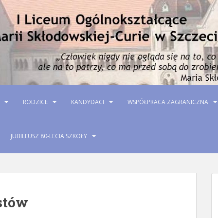
RODZICE
KANDYDACI
WSPÓŁPRACA ZAGRANICZNA
JUBILEUSZ 80-LECIA SZKOŁY
stów