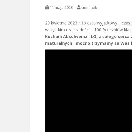
11 maja 2023
adminek
28 kwietnia 2023 r. to czas wyjątkowy… czas
wszystkim czas radości – 100 % uczniów klas
Kochani Absolwenci I LO, z całego ser
maturalnych i mocno trzymamy za Was k