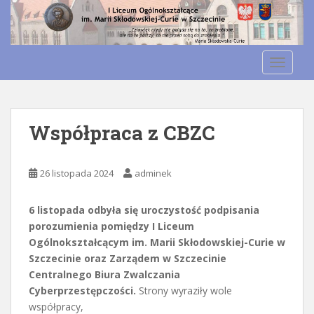
S
k
Otwórz pasek narzędzi
i
p
TOGGLE
t
o
m
a
Współpraca z CBZC
i
n
c
26 listopada 2024
adminek
o
n
6 listopada odbyła się uroczystość podpisania
t
porozumienia pomiędzy I Liceum
e
Ogólnokształcącym im. Marii Skłodowskiej-Curie w
n
Szczecinie oraz Zarządem w Szczecinie
t
Centralnego Biura Zwalczania
Cyberprzestępczości.
Strony wyraziły wole
współpracy,