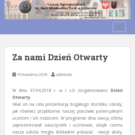
S
k
Otwórz pasek narzędzi
i
p
TOGGLE
t
o
m
a
Za nami Dzień Otwarty
i
n
c
10 kwietnia 2018
adminek
o
n
W dniu 07.04.2018 r. w I LO zorganizowano
Dzień
t
Otwarty
.
e
Miał on na celu prezentację bogatego dorobku szkoły,
n
jak również przybliżenie naszej placówki potencjalnym
t
uczniom i ich rodzicom. W programie dnia swoją ofertę
zaprezentowali nauczyciele i uczniowie, dzięki czemu
nasza szkoła mogła dokładnie pokazać swoje atuty.